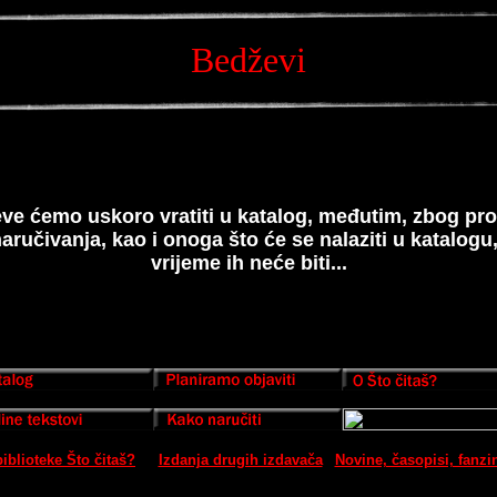
Bedževi
ve ćemo uskoro vratiti u katalog, međutim, zbog pr
aručivanja, kao i onoga što će se nalaziti u katalog
vrijeme ih neće biti...
biblioteke Što čitaš?
Izdanja drugih izdavača
Novine, časopisi, fanzi