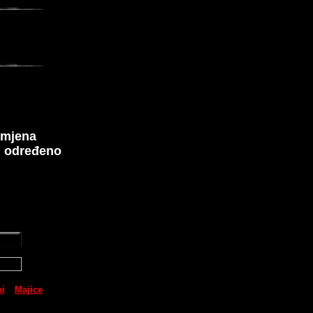
omjena
u, određeno
ni
Majice